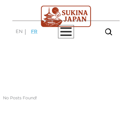
Aller
au
contenu
EN
FR
vietnam
No Posts Found!