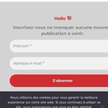
Hello 👋
Inscrivez-vous ne manquer aucune nouvel
publication à venir.
Nous ne spammons pas ! Consultez notre
politiqu
Nous utilisons des cookies pour vous garantir la meilleure
confidentialité
pour plus d’informations.
expérience sur notre site web. Si vous continuez à utiliser ce
site, nous supposerons que vous en êtes satisfait.