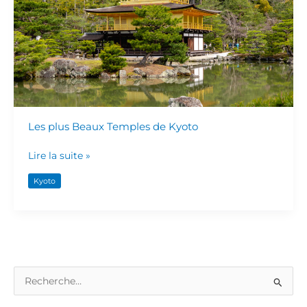
Temples
de
Kyoto
Les plus Beaux Temples de Kyoto
Lire la suite »
Kyoto
R
e