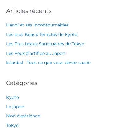
c
Articles récents
h
e
Hanoï et ses incontournables
r
Les plus Beaux Temples de Kyoto
c
Les Plus beaux Sanctuaires de Tokyo
h
Les Feux d’artifice au Japon
e
Istanbul : Tous ce que vous devez savoir
r
:
Catégories
Kyoto
Le japon
Mon expérience
Tokyo