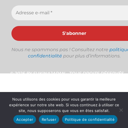
Nous ne spammons pas ! Consultez notre
politiqu
confidentialité
pour plus d’informations.
© 2025 BY SUKINAJAPAN - TOUS DROITS RÉSERVÉS
Nous utilisons des cookies pour vous garantir la meilleure
expérience sur notre site web. Si vous continuez à utiliser ce
site, nous supposerons que vous en êtes satisfait.
Accepter
Refuser
Politique de confidentialité