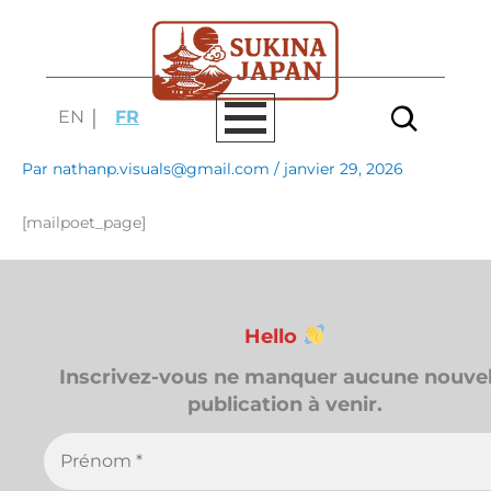
Aller
au
contenu
EN
FR
Par
nathanp.visuals@gmail.com
/
janvier 29, 2026
[mailpoet_page]
Hello
Inscrivez-vous ne manquer aucune nouvel
publication à venir.